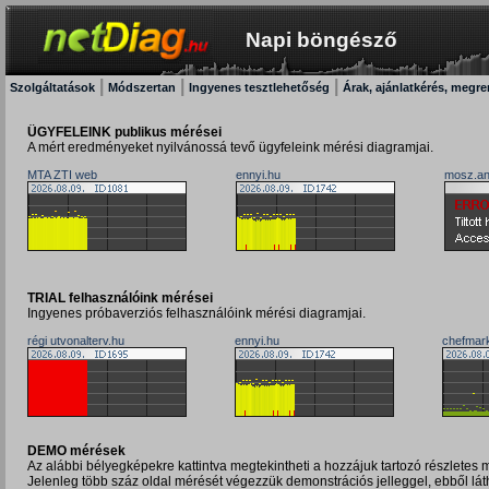
Napi böngésző
|
|
|
Szolgáltatások
Módszertan
Ingyenes tesztlehetőség
Árak, ajánlatkérés, megr
ÜGYFELEINK publikus mérései
A mért eredményeket nyilvánossá tevő ügyfeleink mérési diagramjai.
MTA ZTI web
ennyi.hu
mosz.an
TRIAL felhasználóink mérései
Ingyenes próbaverziós felhasználóink mérési diagramjai.
régi utvonalterv.hu
ennyi.hu
chefmar
DEMO mérések
Az alábbi bélyegképekre kattintva megtekintheti a hozzájuk tartozó részletes mé
Jelenleg több száz oldal mérését végezzük demonstrációs jelleggel, ebből láth