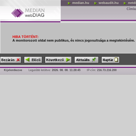
median.hu
webaudit.hu
netd
Címla
HIBA TÖRTÉNT:
A monitorozott oldal nem publikus, és nincs jogosultsága a megtekintésére.
Kijelentkezve
Legutóbb letöltve:
2026. 08. 08. 11:28:45
IP-cím:
216.73.216.200