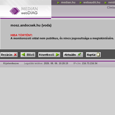
median.hu
webaudit.hu
netd
Címla
mosz.andocsek.hu (voda)
HIBA TÖRTÉNT:
A monitorozott oldal nem publikus, és nincs jogosultsága a megtekintésére.
Kijelentkezve
Legutóbb letöltve:
2026. 08. 06. 10:28:19
IP-cím:
216.73.216.54