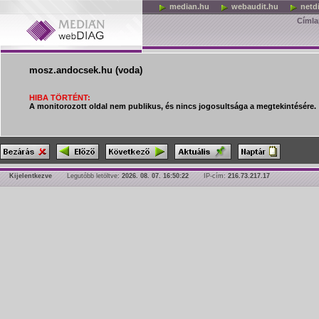
median.hu
webaudit.hu
netd
Címla
mosz.andocsek.hu (voda)
HIBA TÖRTÉNT:
A monitorozott oldal nem publikus, és nincs jogosultsága a megtekintésére.
Kijelentkezve
Legutóbb letöltve:
2026. 08. 07. 16:50:22
IP-cím:
216.73.217.17