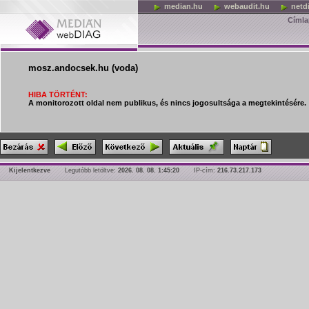
median.hu
webaudit.hu
netd
Címla
mosz.andocsek.hu (voda)
HIBA TÖRTÉNT:
A monitorozott oldal nem publikus, és nincs jogosultsága a megtekintésére.
Kijelentkezve
Legutóbb letöltve:
2026. 08. 08. 1:45:20
IP-cím:
216.73.217.173